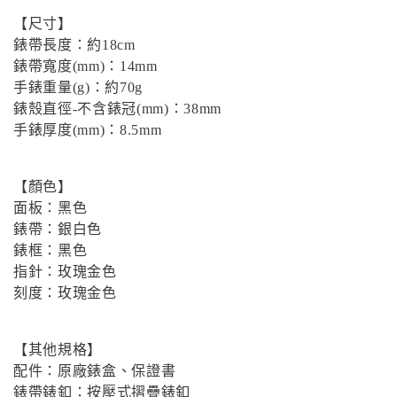
【尺寸】
錶帶長度：約
18cm
錶帶寬度
(mm)
：
14mm
手錶重量
(g)
：約
70g
錶殼直徑
-
不含錶冠
(mm)
：
38mm
手錶厚度
(mm)
：
8.5mm
【顏色】
面板：黑色
錶帶：銀白色
錶框：黑色
指針：玫瑰金色
刻度：玫瑰金色
【其他規格】
配件：原廠錶盒、保證書
錶帶錶釦：按壓式摺疊錶釦