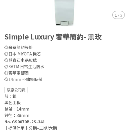
1
/
2
Simple Luxury 奢華簡約- 黑玫
◎奢華簡約設計
◎日本 MIYOTA 機芯
◎藍寶石水晶玻璃
◎3ATM 日常生活防水
◎奢華電鍍圈
◎14mm 不鏽鋼腕帶
原廠公司貨
殼：銀
黑色面板
錶帶：14mm
錶徑：38mm
No. GS0070B-2S-341
｜提供信用卡分期–三期/六期｜