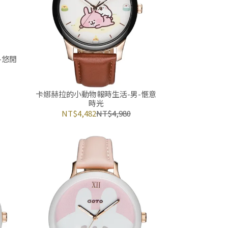
-悠閒
卡娜赫拉的小動物報時生活-男-愜意
時光
NT$4,482
NT$4,980