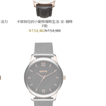
-活力
卡娜赫拉的小動物報時生活-女-報時
P助
NT$4,482
NT$4,980