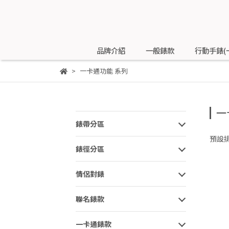
品牌介紹
一般錶款
行動手錶(
一卡通功能 系列
一
錶帶分區
預設
錶徑分區
情侶對錶
聯名錶款
一卡通錶款