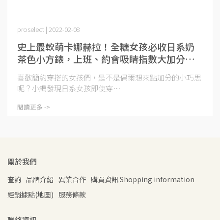
proselect | 2022-02-08
史上最軟萌卡娜赫拉！全糖女孩必收日系奶
茶色小方錶，上班、約會吸睛指數大加分，
超吉祥小巧思讓你好運大爆棚～
喜歡簡約穿搭的女孩們，是不是偶爾想來點加分的小巧思
呢？小編發現日系女孩即使穿⋯
閱讀更多 ->
關於我們
查詢
品牌介紹
異業合作
購買資訊 Shopping information
經銷據點(地圖)
服務條款
聯絡資訊